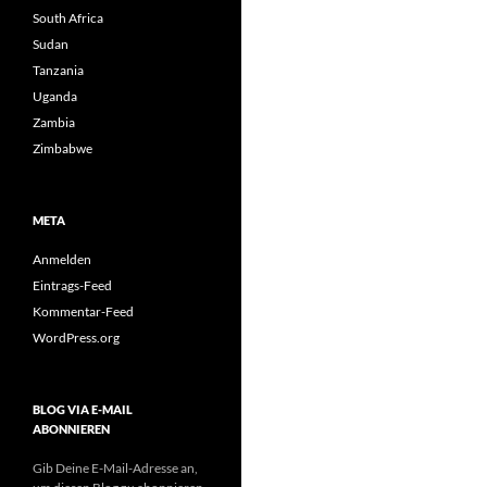
South Africa
Sudan
Tanzania
Uganda
Zambia
Zimbabwe
META
Anmelden
Eintrags-Feed
Kommentar-Feed
WordPress.org
BLOG VIA E-MAIL
ABONNIEREN
Gib Deine E-Mail-Adresse an,