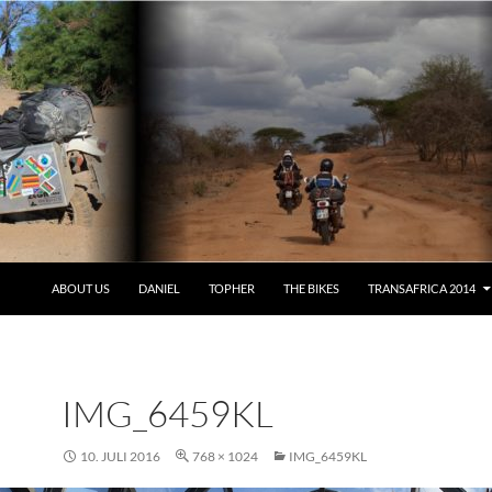
ABOUT US
DANIEL
TOPHER
THE BIKES
TRANSAFRICA 2014
IMG_6459KL
10. JULI 2016
768 × 1024
IMG_6459KL