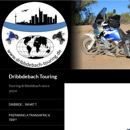
Zum
Inhalt
springen
Suchen
Dribbdebach Touring
Touring dribbdebach since
2014
DRIBBDE… WHAT ?!
PREPARING A TRANSAFRICA
TRIP?