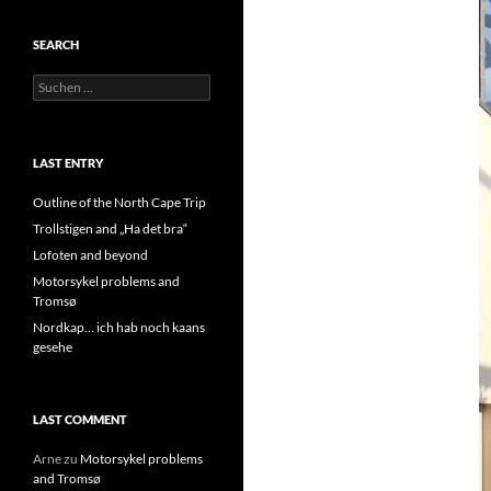
SEARCH
Suchen
nach:
LAST ENTRY
Outline of the North Cape Trip
Trollstigen and „Ha det bra“
Lofoten and beyond
Motorsykel problems and
Tromsø
Nordkap… ich hab noch kaans
gesehe
LAST COMMENT
Arne
zu
Motorsykel problems
and Tromsø