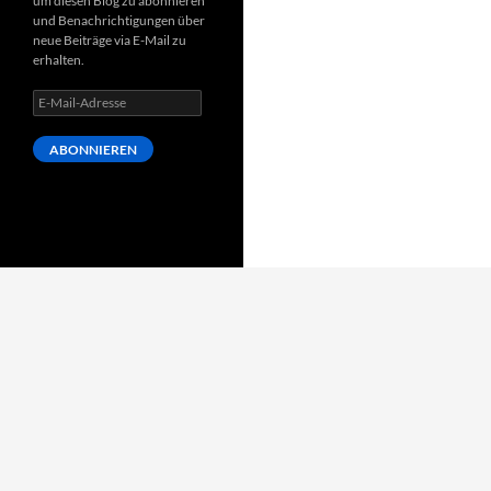
um diesen Blog zu abonnieren
und Benachrichtigungen über
neue Beiträge via E-Mail zu
erhalten.
E-
Mail-
Adresse
ABONNIEREN