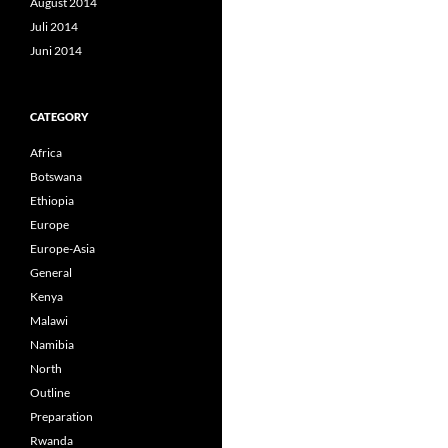
August 2014
Juli 2014
Juni 2014
CATEGORY
Africa
Botswana
Ethiopia
Europe
Europe-Asia
General
Kenya
Malawi
Namibia
North
Outline
Preparation
Rwanda