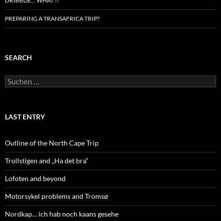
DRIBBDE… WHAT ?!
PREPARING A TRANSAFRICA TRIP?
SEARCH
Suchen
nach:
LAST ENTRY
Outline of the North Cape Trip
Trollstigen and „Ha det bra“
Lofoten and beyond
Motorsykel problems and Tromsø
Nordkap… ich hab noch kaans gesehe