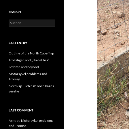
SEARCH
Suchen
nach:
LAST ENTRY
Outline of the North Cape Trip
Trollstigen and „Ha det bra“
Lofoten and beyond
Motorsykel problems and
Tromsø
Nordkap… ich hab noch kaans
gesehe
LAST COMMENT
Arne
zu
Motorsykel problems
and Tromsø