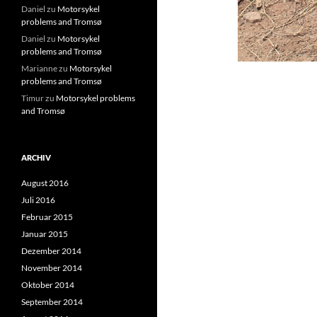
Daniel
zu
Motorsykel
problems and Tromsø
Daniel
zu
Motorsykel
problems and Tromsø
Marianne
zu
Motorsykel
problems and Tromsø
Timur
zu
Motorsykel problems
and Tromsø
ARCHIV
August 2016
Juli 2016
Februar 2015
Januar 2015
Dezember 2014
November 2014
Oktober 2014
September 2014