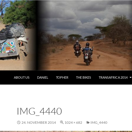
ABOUT US
DANIEL
TOPHER
THE BIKES
TRANSAFRICA 2014
IMG_4440
24. NOVEMBER 2014
1024 × 682
IMG_4440