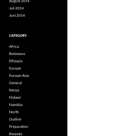
August 2014
Juli 2014
Juni 2014
CATEGORY
Africa
Botswana
Ethiopia
Europe
Europe-Asia
General
Kenya
Malawi
Namibia
North
Outline
Preparation
Rwanda