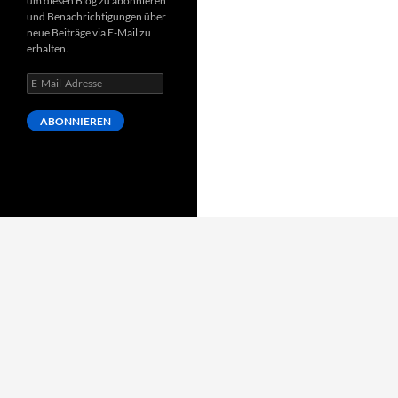
um diesen Blog zu abonnieren
und Benachrichtigungen über
neue Beiträge via E-Mail zu
erhalten.
E-
Mail-
Adresse
ABONNIEREN