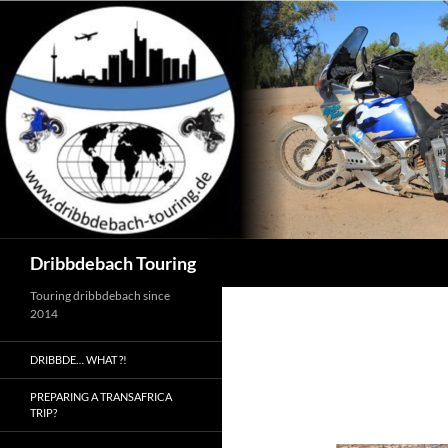
Zum
Inhalt
springen
Suchen
Dribbdebach Touring
Touring dribbdebach since
2014
DRIBBDE… WHAT ?!
PREPARING A TRANSAFRICA
TRIP?